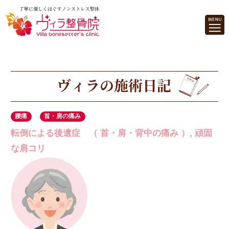
腰痛
首・肩の痛み
転倒による後遺症 （ 首・肩・背中の痛み ）, 頑固
な肩コリ