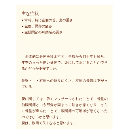
主な症状
● 常時、特に左側の首、肩の重さ
● 左腰、臀部の痛み
● 左股関節の可動域の悪さ
全体的に身体を診ますと、事故から何十年も経ち、
年季の入った硬い身体で、楽にしてあげることができ
るかどうか不安でした。
骨盤・・・右側への捻りにくさ、左側の骨盤は下がっ
ている
腰に関しては、強くマッサージされたことで、骨盤の
仙腸関節という部分が固まって動きが悪くなり、さら
に骨盤が歪んだことで、股関節の可動域が悪くなった
のではないかと思います。
腰は、数回で良くなると思います。