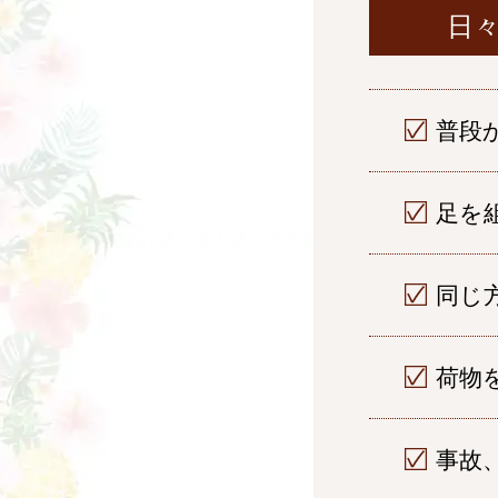
日
普段
足を
同じ
荷物
事故