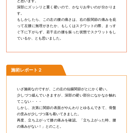
と思います。
深部にズッシリと重く硬いので、かなりお辛いのが分かりま
す。
もしかしたら、この左の腰の痛さは、右の股関節の痛みを庇
って左腰に無理がきたか、もしくはスクワットの際、まっす
ぐ下に下がらず、若干左の腰を振った状態でスクワットをし
ているか、とも思いました。
施術レポート２
いざ施術なのですが、この左の仙腸関節がとにかく硬い。
少しづつ緩んでいきますが、深部の硬い部分になかなか触れ
てこない・・・
しかし、次第に関節の表面がやんわりとゆるんできて、骨盤
の歪みが少しづつ落ち着いてきました。
再度、立ち上がって腰の痛みを確認。「立ち上がった時、腰
の痛みがない！」とのこと。