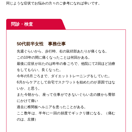
同じような症状でお悩みの方々のご参考になれば幸いです。
問診・検査
50代前半女性 事務仕事
先週ぐらいから、歩行時、右の鼠径部あたりが痛くなる。
この10年の間に痛くなったことは何回かある。
最後に症状が出たのは昨年の春ごろで、他院にて2回ほど治療
をしてもらい、良くなった。
今年の5月ごろまで、ダイエットトレーニングをしていた。
6月からケアとして自宅でスクワットを始めたのが原因ではな
いか、と思う。
また今朝から、座って仕事ができないぐらい左の腰から臀部
にかけて痛い
過去に椎間板ヘルニアを患ったことがある。
ここ数年は、半年に一回の頻度でギックリ腰になる。（痛む
のは、左腰）