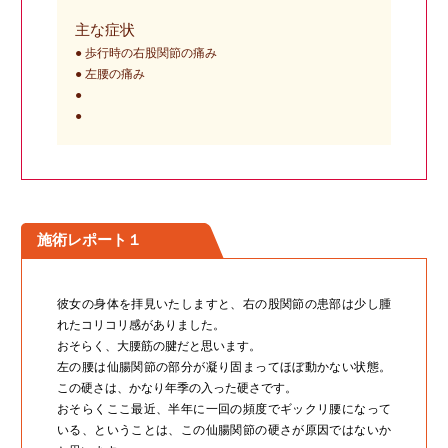
主な症状
● 歩行時の右股関節の痛み
● 左腰の痛み
●
●
施術レポート１
彼女の身体を拝見いたしますと、右の股関節の患部は少し腫
れたコリコリ感がありました。
おそらく、大腰筋の腱だと思います。
左の腰は仙腸関節の部分が凝り固まってほぼ動かない状態。
この硬さは、かなり年季の入った硬さです。
おそらくここ最近、半年に一回の頻度でギックリ腰になって
いる、ということは、この仙腸関節の硬さが原因ではないか