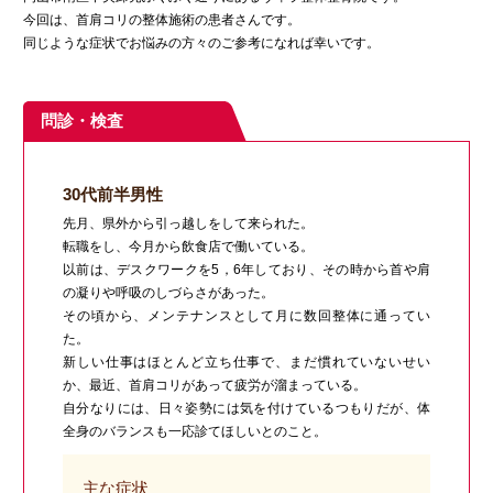
今回は、首肩コリの整体施術の患者さんです。
同じような症状でお悩みの方々のご参考になれば幸いです。
問診・検査
30代前半男性
先月、県外から引っ越しをして来られた。
転職をし、今月から飲食店で働いている。
以前は、デスクワークを5，6年しており、その時から首や肩
の凝りや呼吸のしづらさがあった。
その頃から、メンテナンスとして月に数回整体に通ってい
た。
新しい仕事はほとんど立ち仕事で、まだ慣れていないせい
か、最近、首肩コリがあって疲労が溜まっている。
自分なりには、日々姿勢には気を付けているつもりだが、体
全身のバランスも一応診てほしいとのこと。
主な症状