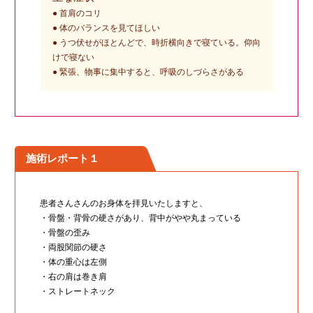
● 首肩のコリ
● 体のバランスを見てほしい
● うつ伏せがほとんどで、時折横向きで寝ている。仰向
けで寝ない
● 緊張、物事に集中すると、呼吸のしづらさがある
施術レポート１
患者さんさんのお身体を拝見いたしますと、
・骨盤・背骨の硬さがあり、背中がやや丸まっている
・骨盤の歪み
・両股関節の硬さ
・体の重心は左側
・右の肩は巻き肩
・ストレートネック